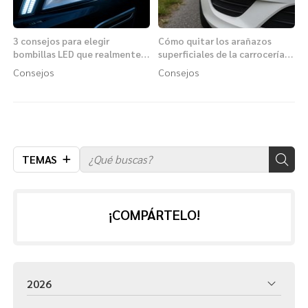
3 consejos para elegir
Cómo quitar los arañazos
bombillas LED que realmente
superficiales de la carrocería
mejoren tu visibilidad
con los productos adecuados
Consejos
Consejos
nocturna
TEMAS
¡COMPÁRTELO!
2026