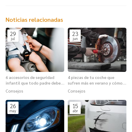
Noticias relacionadas
29
23
jul
jun
6 accesorios de seguridad
4 piezas de tu coche que
infantil que todo padre debe
sufren más en verano y cómo
conocer antes de viajar
protegerlas
Consejos
Consejos
26
15
may
abr