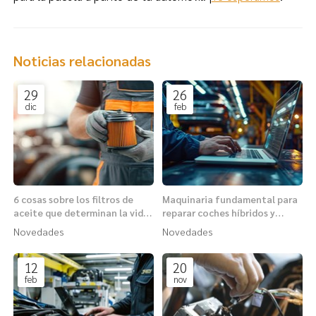
Noticias relacionadas
29
26
dic
feb
6 cosas sobre los filtros de
Maquinaria fundamental para
aceite que determinan la vida
reparar coches híbridos y
de tu motor
eléctricos
Novedades
Novedades
12
20
feb
nov