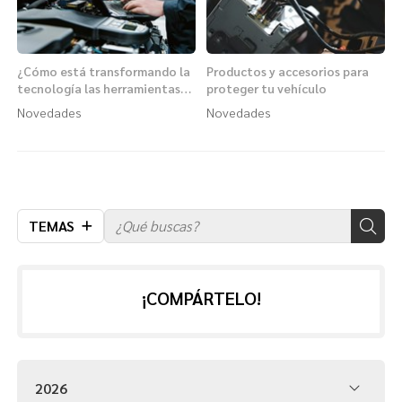
¿Cómo está transformando la
Productos y accesorios para
tecnología las herramientas
proteger tu vehículo
para coches?
Novedades
Novedades
TEMAS
¡COMPÁRTELO!
2026