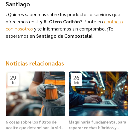
Santiago
¿Quieres saber más sobre los productos o servicios que
ofrecemos en
J. y R. Otero Caritón
? Ponte en
contacto
con nosotros
y te informaremos sin compromiso. ¡Te
esperamos en
Santiago de Compostela!
Noticias relacionadas
29
26
dic
feb
6 cosas sobre los filtros de
Maquinaria fundamental para
aceite que determinan la vida
reparar coches híbridos y
de tu motor
eléctricos