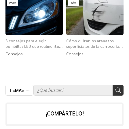
may
abr
3 consejos para elegir
Cómo quitar los arañazos
bombillas LED que realmente
superficiales de la carrocería
mejoren tu visibilidad
con los productos adecuados
Consejos
Consejos
nocturna
TEMAS
¡COMPÁRTELO!