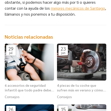
obstante, si podemos hacer algo más por ti o quieres
contar con la ayuda de los
mejores mecánicos de Santiago
,
llámanos y nos ponemos a tu disposición.
Noticias relacionadas
29
23
jul
jun
6 accesorios de seguridad
4 piezas de tu coche que
infantil que todo padre debe
sufren más en verano y cómo
conocer antes de viajar
protegerlas
Consejos
Consejos
26
15