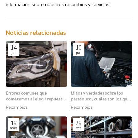
información sobre nuestros recambios y servicios.
Noticias relacionadas
14
10
jul
jun
Errores comunes que
Mitos y verdades sobre los
cometemos al elegir repuestos
parasoles: ¿cuáles son los que
para el sistema de iluminación
más bajan la temperatura?
Recambios
Recambios
19
29
may
oct