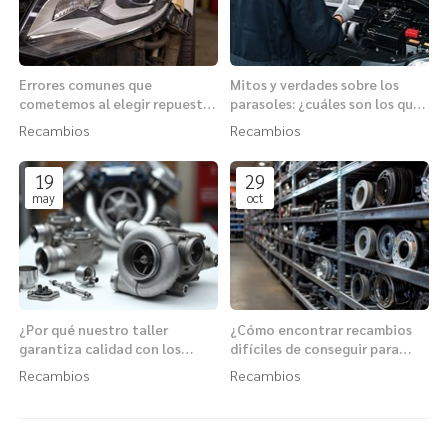
Errores comunes que
Mitos y verdades sobre los
cometemos al elegir repuestos
parasoles: ¿cuáles son los que
para el sistema de iluminación
más bajan la temperatura?
Recambios
Recambios
19
29
may
oct
¿Por qué nuestro taller
¿Cómo encontrar recambios
garantiza calidad con los
difíciles de conseguir para
recambios para coche Aser?
vehículos antiguos?
Recambios
Recambios