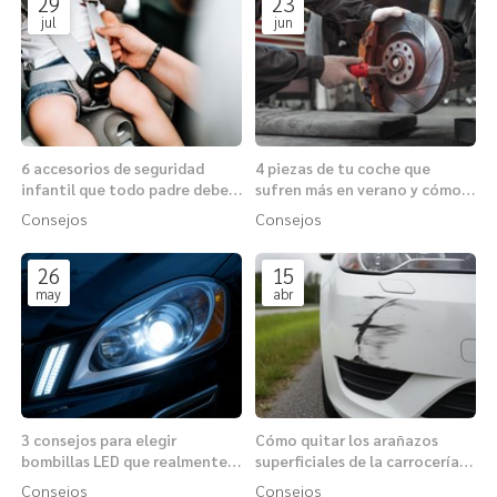
29
23
jul
jun
6 accesorios de seguridad
4 piezas de tu coche que
infantil que todo padre debe
sufren más en verano y cómo
conocer antes de viajar
protegerlas
Consejos
Consejos
26
15
may
abr
3 consejos para elegir
Cómo quitar los arañazos
bombillas LED que realmente
superficiales de la carrocería
mejoren tu visibilidad
con los productos adecuados
Consejos
Consejos