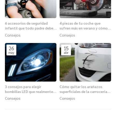
6 accesorios de seguridad
4 piezas de tu coche que
infantil que todo padre debe
sufren más en verano y cómo
conocer antes de viajar
protegerlas
Consejos
Consejos
26
15
may
abr
3 consejos para elegir
Cómo quitar los arañazos
bombillas LED que realmente
superficiales de la carrocería
mejoren tu visibilidad
con los productos adecuados
Consejos
Consejos
nocturna