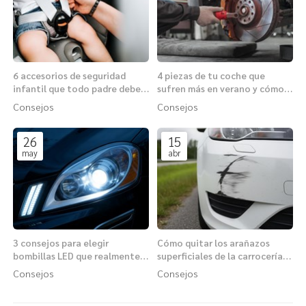
6 accesorios de seguridad
4 piezas de tu coche que
infantil que todo padre debe
sufren más en verano y cómo
conocer antes de viajar
protegerlas
Consejos
Consejos
26
15
may
abr
3 consejos para elegir
Cómo quitar los arañazos
bombillas LED que realmente
superficiales de la carrocería
mejoren tu visibilidad
con los productos adecuados
Consejos
Consejos
nocturna